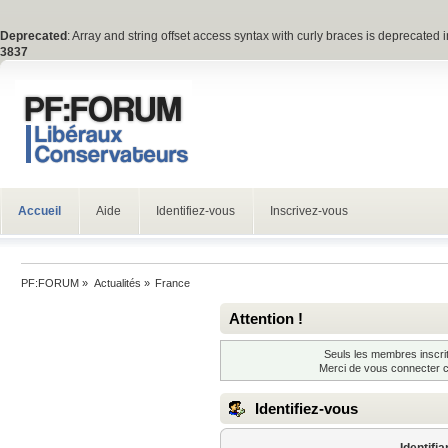
Deprecated
: Array and string offset access syntax with curly braces is deprecated 
3837
Accueil
Aide
Identifiez-vous
Inscrivez-vous
PF:FORUM
»
Actualités
»
France
Attention !
Seuls les membres inscrit
Merci de vous connecter 
Identifiez-vous
Identifia