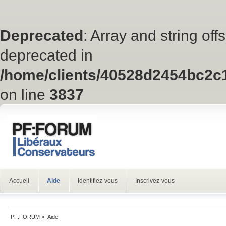
Deprecated
: Array and string off
deprecated in
/home/clients/40528d2454bc2c
on line
3837
Accueil
Aide
Identifiez-vous
Inscrivez-vous
PF:FORUM
»
Aide