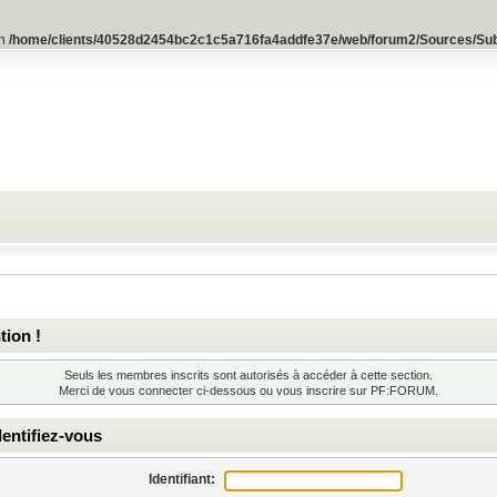
in
/home/clients/40528d2454bc2c1c5a716fa4addfe37e/web/forum2/Sources/Su
tion !
Seuls les membres inscrits sont autorisés à accéder à cette section.
Merci de vous connecter ci-dessous ou
vous inscrire
sur PF:FORUM.
entifiez-vous
Identifiant: