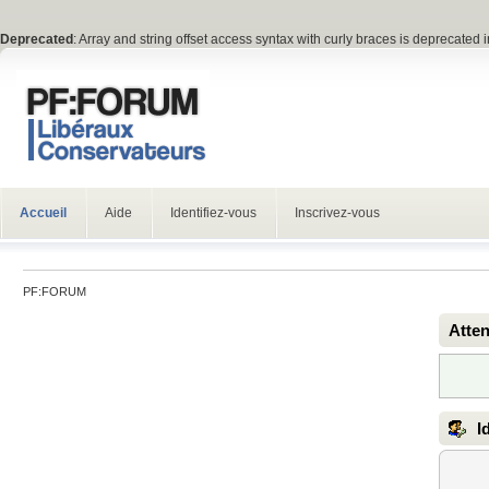
Deprecated
: Array and string offset access syntax with curly braces is deprecated 
Accueil
Aide
Identifiez-vous
Inscrivez-vous
PF:FORUM
Atten
Id