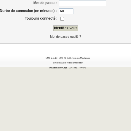
Mot de passe:
Durée de connexion (en minutes) :
Toujours connecté:
Mot de passe oublié ?
SMF 2.0.17
|
SMF © 2016
,
Simple Machines
Simple Audio Video Embedder
Headline
by
Crip
XHTML
WAP2