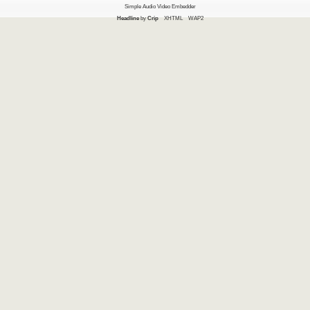
Simple Audio Video Embedder
Headline
by
Crip
XHTML
WAP2