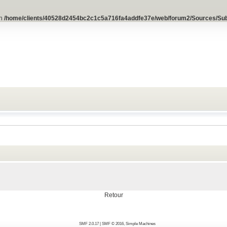
in
/home/clients/40528d2454bc2c1c5a716fa4addfe37e/web/forum2/Sources/Su
Retour
SMF 2.0.17
|
SMF © 2016
,
Simple Machines