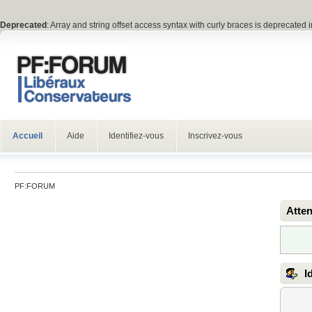
Deprecated
: Array and string offset access syntax with curly braces is deprecated 
Accueil
Aide
Identifiez-vous
Inscrivez-vous
PF:FORUM
Atten
Id