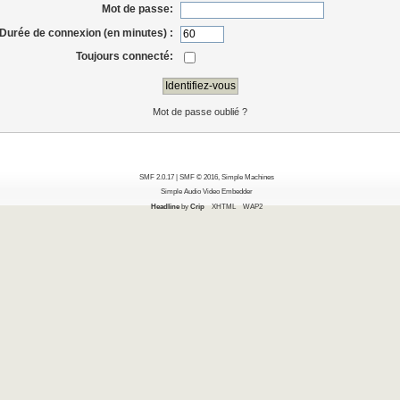
Mot de passe:
Durée de connexion (en minutes) :
Toujours connecté:
Mot de passe oublié ?
SMF 2.0.17
|
SMF © 2016
,
Simple Machines
Simple Audio Video Embedder
Headline
by
Crip
XHTML
WAP2