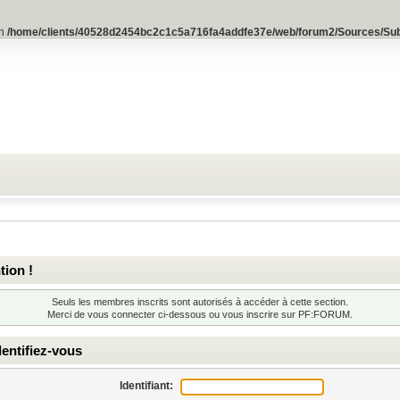
in
/home/clients/40528d2454bc2c1c5a716fa4addfe37e/web/forum2/Sources/Su
tion !
Seuls les membres inscrits sont autorisés à accéder à cette section.
Merci de vous connecter ci-dessous ou
vous inscrire
sur PF:FORUM.
entifiez-vous
Identifiant: