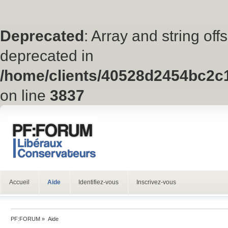
Deprecated
: Array and string off
deprecated in
/home/clients/40528d2454bc2c
on line
3837
Accueil
Aide
Identifiez-vous
Inscrivez-vous
PF:FORUM
»
Aide