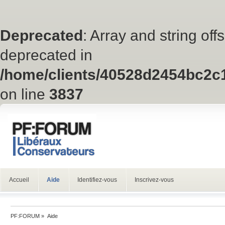
Deprecated
: Array and string off
deprecated in
/home/clients/40528d2454bc2c
on line
3837
Accueil
Aide
Identifiez-vous
Inscrivez-vous
PF:FORUM
»
Aide