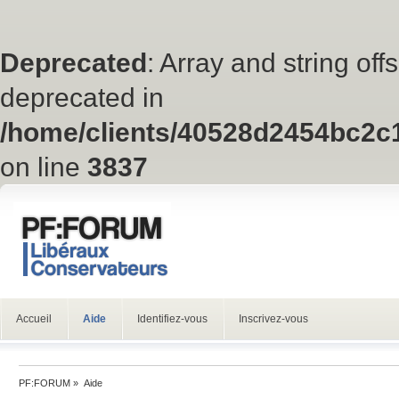
Deprecated
: Array and string off
deprecated in
/home/clients/40528d2454bc2c
on line
3837
Accueil
Aide
Identifiez-vous
Inscrivez-vous
PF:FORUM
»
Aide