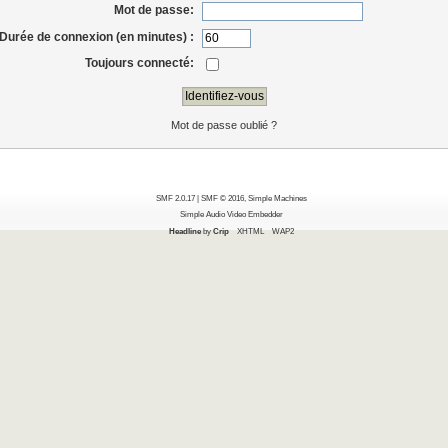
Mot de passe:
Durée de connexion (en minutes) :
Toujours connecté:
Mot de passe oublié ?
SMF 2.0.17
|
SMF © 2016
,
Simple Machines
Simple Audio Video Embedder
Headline
by
Crip
XHTML
WAP2