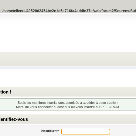
in
/home/clients/40528d2454bc2c1c5a716fa4addfe37e/web/forum2/Sources/Su
tion !
Seuls les membres inscrits sont autorisés à accéder à cette section.
Merci de vous connecter ci-dessous ou
vous inscrire
sur PF:FORUM.
entifiez-vous
Identifiant: