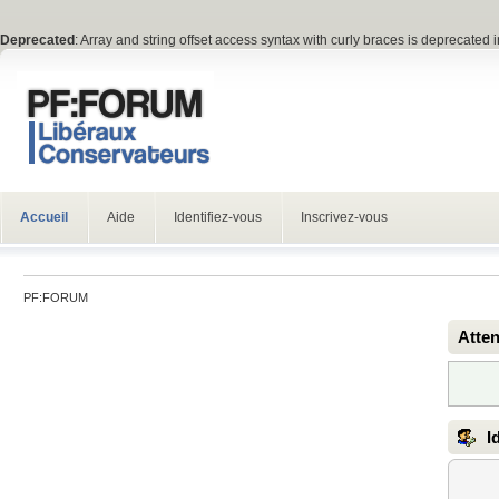
Deprecated
: Array and string offset access syntax with curly braces is deprecated 
Accueil
Aide
Identifiez-vous
Inscrivez-vous
PF:FORUM
Atten
Id