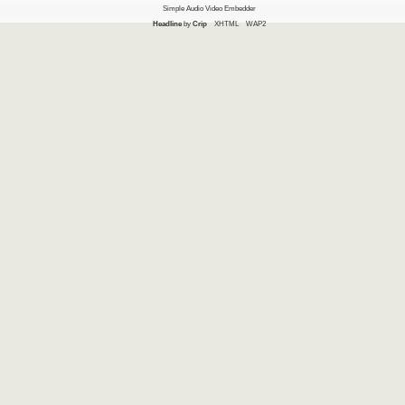
Simple Audio Video Embedder
Headline
by
Crip
XHTML
WAP2