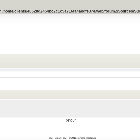
in
/home/clients/40528d2454bc2c1c5a716fa4addfe37e/web/forum2/Sources/Su
Retour
SMF 2.0.17
|
SMF © 2016
,
Simple Machines