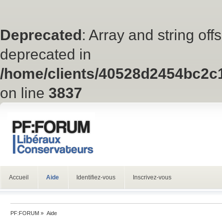
Deprecated
: Array and string off
deprecated in
/home/clients/40528d2454bc2c
on line
3837
Accueil
Aide
Identifiez-vous
Inscrivez-vous
PF:FORUM
»
Aide