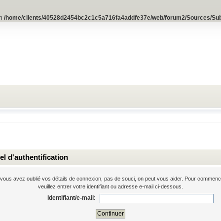
in
/home/clients/40528d2454bc2c1c5a716fa4addfe37e/web/forum2/Sources/Su
l d'authentification
 vous avez oublié vos détails de connexion, pas de souci, on peut vous aider. Pour commenc
veuillez entrer votre identifiant ou adresse e-mail ci-dessous.
Identifiant/e-mail: