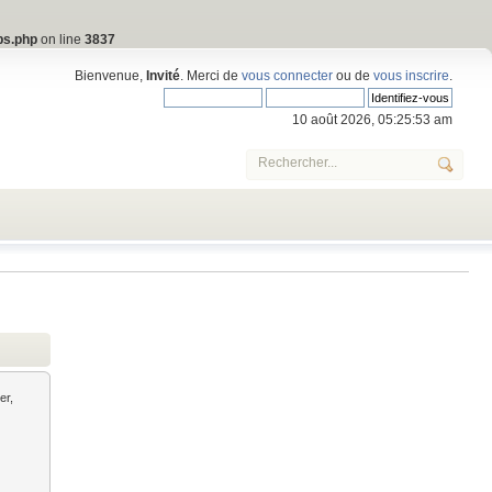
bs.php
on line
3837
Bienvenue,
Invité
. Merci de
vous connecter
ou de
vous inscrire
.
10 août 2026, 05:25:53 am
er,