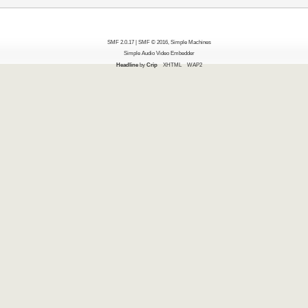
SMF 2.0.17
|
SMF © 2016
,
Simple Machines
Simple Audio Video Embedder
Headline
by
Crip
XHTML
WAP2