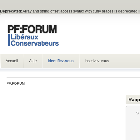
Deprecated
: Array and string offset access syntax with curly braces is deprecated 
Accueil
Aide
Identifiez-vous
Inscrivez-vous
PF:FORUM
Rappe
Si