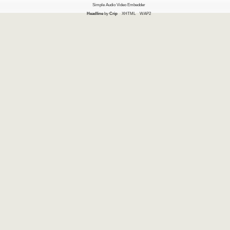
Simple Audio Video Embedder
Headline
by
Crip
XHTML
WAP2