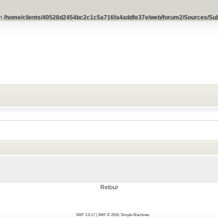
in
/home/clients/40528d2454bc2c1c5a716fa4addfe37e/web/forum2/Sources/Su
Retour
SMF 2.0.17
|
SMF © 2016
,
Simple Machines