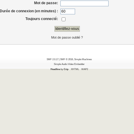
Mot de passe:
Durée de connexion (en minutes) :
Toujours connecté:
Mot de passe oublié ?
SMF 2.0.17
|
SMF © 2016
,
Simple Machines
Simple Audio Video Embedder
Headline
by
Crip
XHTML
WAP2