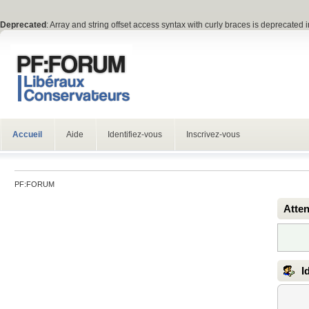
Deprecated
: Array and string offset access syntax with curly braces is deprecated 
Accueil
Aide
Identifiez-vous
Inscrivez-vous
PF:FORUM
Atten
Id