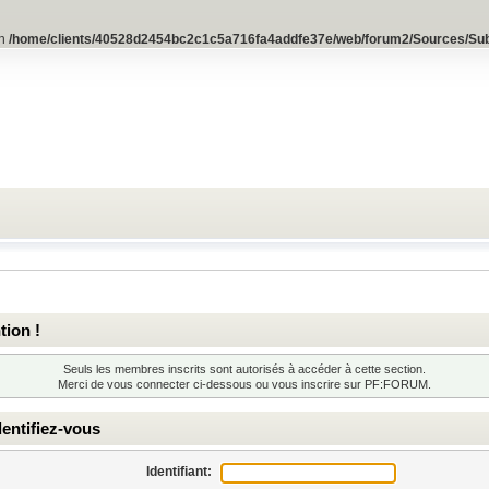
in
/home/clients/40528d2454bc2c1c5a716fa4addfe37e/web/forum2/Sources/Su
tion !
Seuls les membres inscrits sont autorisés à accéder à cette section.
Merci de vous connecter ci-dessous ou
vous inscrire
sur PF:FORUM.
entifiez-vous
Identifiant: